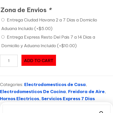
Zona de Envios
*
Entrega Ciudad Havana 2 a 7 Dias a Domiclio
Aduana Incluido
(+
$
5.00
)
Entrega Express Resto Del Pais 7 a 14 Dias a
Domicilio y Aduana Incluido
(+
$
10.00
)
CE-
ADD TO CART
373
HORNO
DIGITAL
Categories:
Electrodomesticos de Casa
,
2
Electrodomesticos De Cocina
,
Freidora de Aire
,
PUERTA
Hornos Electricos
,
Servicios Express 7 Dias
GOURMIA
-